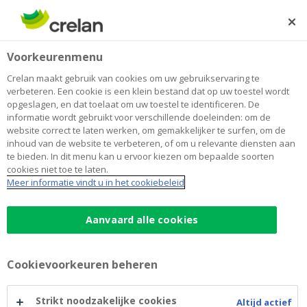
Skip
to
Zoeken
Me
Aanmelden
main
Home
Sparen en beleggen
Alles wat u moet weten over pensioensparen in 7 vragen
Fiscaal sparen
Voorkeurenmenu
content
Alles wat u moet weten over
Crelan maakt gebruik van cookies om uw gebruikservaring te
verbeteren. Een cookie is een klein bestand dat op uw toestel wordt
pensioensparen in 7 vragen
opgeslagen, en dat toelaat om uw toestel te identificeren. De
informatie wordt gebruikt voor verschillende doeleinden: om de
website correct te laten werken, om gemakkelijker te surfen, om de
inhoud van de website te verbeteren, of om u relevante diensten aan
Pensioensparen, da’s een kapitaal opbouwen voor
te bieden. In dit menu kan u ervoor kiezen om bepaalde soorten
later terwijl u vandáág al geniet van een mooi
cookies niet toe te laten.
belastingvoordeel.
Meer informatie vindt u in het cookiebeleid
Hoe begint u eraan? En waarmee moet u rekening
We zetten alles op een rijtje
houden?
.
Aanvaard alle cookies
Cookievoorkeuren beheren
Strikt noodzakelijke cookies
Altijd actief