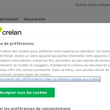
Je cherche
et investir
Assurances
ence
er
u de préférences
on
n utilise des cookies pour améliorer votre expérience utilisateur. Un cooki
tit fichier stocké sur votre appareil qui permet d’identifier votre appareil. 
mations sont utilisées à diverses fins: permettre au site internet de foncti
ctement, de faciliter la navigation, d’améliorer le contenu du site internet o
Données de contact
vous offrir des services pertinents. Dans ce menu, vous pouvez choisir de
utoriser certains types de cookies.
Office & Distributeur de billets
trouverez plus d’informations dans la politique relative aux cookies
Route de Mons 74
6560
SOLRE-S-SAMBRE
Itinéraire
vers
Accepter tous les cookies
l'agence
+32
71/556779
Xavier
solressambre@crelan.be
Dutron
er les préférences de consentement