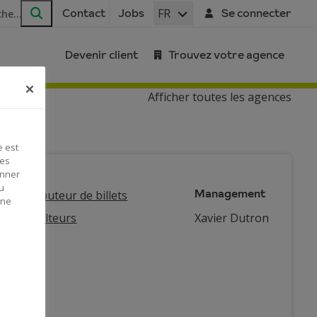
FR
Contact
Jobs
Se connecter
Rechercher
Devenir client
Trouvez votre agence
Afficher toutes les agences
e est
Ces
onner
u
Management
Distributeur de billets
 ne
Agriculteurs
Xavier Dutron