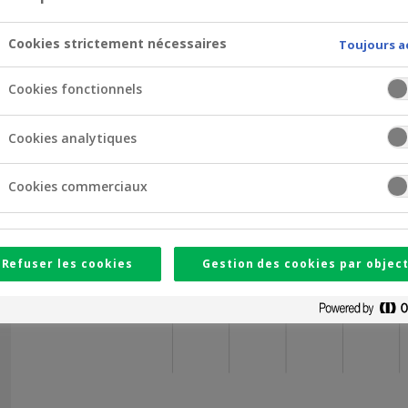
Heures d’ouverture
Cookies strictement nécessaires
Toujours a
08
09
10
11
12
Cookies fonctionnels
Lundi
Cookies analytiques
Mardi
Cookies commerciaux
Mercredi
Jeudi
Refuser les cookies
Gestion des cookies par object
Vendredi
Samedi