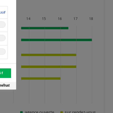
ctif
13
14
15
16
17
18
if
agence ouverte
sur rendez-vous