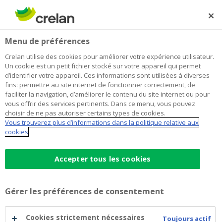
Skip
to
Rechercher
Me
Se
main
connecter
Home
La taxe sur les plus-values : ce qu'il faut savoir
Menu de préférences
content
La taxe sur les plus-values : ce qu'il
Crelan utilise des cookies pour améliorer votre expérience utilisateur.
Un cookie est un petit fichier stocké sur votre appareil qui permet
faut savoir
d’identifier votre appareil. Ces informations sont utilisées à diverses
fins: permettre au site internet de fonctionner correctement, de
faciliter la navigation, d’améliorer le contenu du site internet ou pour
vous offrir des services pertinents. Dans ce menu, vous pouvez
La loi du 6 avril 2026 a instauré une taxe sur les plus-
choisir de ne pas autoriser certains types de cookies.
values des actifs financiers. Cette loi s’applique
Vous trouverez plus d’informations dans la politique relative aux
rétroactivement depuis le 1er janvier 2026.
cookies
La publication d’un texte de loi définitif ne signifie
Accepter tous les cookies
toutefois pas que tous les points de discussion et
toutes les ambiguïtés aient été levés. Un certain
nombre de questions demeurent pour l’instant sans
Gérer les préférences de consentement
réponse.
Cookies strictement nécessaires
Toujours actif