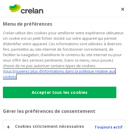
Skip
to
Rechercher
Me
Se
main
connecter
Home
Les fiches pratiques pour prendre son envol
Menu de préférences
content
Les fiches pratiques pour prendre
Crelan utilise des cookies pour améliorer votre expérience utilisateur.
Un cookie est un petit fichier stocké sur votre appareil qui permet
son envol
d’identifier votre appareil. Ces informations sont utilisées à diverses
fins: permettre au site internet de fonctionner correctement, de
faciliter la navigation, d’améliorer le contenu du site internet ou pour
vous offrir des services pertinents. Dans ce menu, vous pouvez
Voici quelques fiches pratiques qui vous aideront dans
choisir de ne pas autoriser certains types de cookies.
les étapes de votre vie.
Vous trouverez plus d’informations dans la politique relative aux
cookies
Job d'étudiant
(pdf)
Accepter tous les cookies
Fin des études
(pdf)
Gérer les préférences de consentement
Vivre seul
(pdf)
Cookies strictement nécessaires
Toujours actif