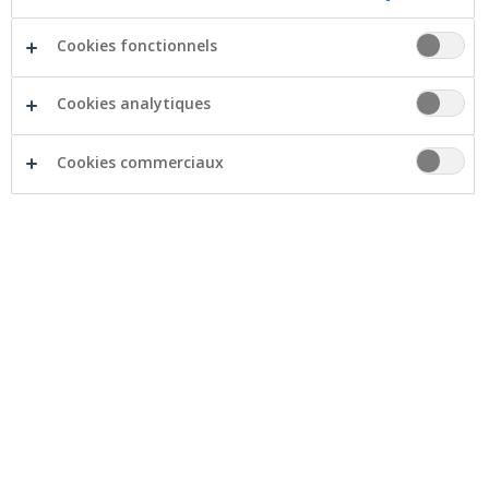
Déménager
(pdf)
Cookies fonctionnels
Votre enfant vient de naître
(pdf)
Cookies analytiques
Naissance
(pdf)
Cookies commerciaux
Facebook
Twitter
Li