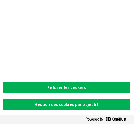
Liens directs
myCrelan
Informations réglementaires
Privacy
Accessibilité
Préférences de cookies
Informations corporate
Investor Relations
Jobs
Newsroom
Contactez-nous
Refuser les cookies
Trouvez l'agence la plus proche
Contact
Plaintes
Gestion des cookies par objectif
Facebook
Instagram