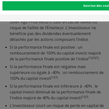
Une durée d’investissement de 7 ans.
Gestion des cook
À l’échéance, le remboursement du capital investi
est lié à la performance finale de l’indice Solactive
Silver Age Price Return, sauf en cas de faillite ou
risque de faillite de l’Émetteur. L’investisseur ne
bénéficie pas des dividendes éventuellement
détachés par les actions composant l’indice.
Si la performance finale est positive : un
remboursement de 100% du capital investi majoré
(1)(2)(3)
de la performance finale positive de l'indice
.
Si la performance finale est négative mais
supérieure ou égale à -40% : un remboursement de
(1)(3)
100% du capital investi
.
Si la performance finale est inférieure à -40% : le
capital investi diminué de la performance finale de
(1)(3)
l'indice majoré de 40% du capital investi
.
L’investisseur court un risque de perte en capital de