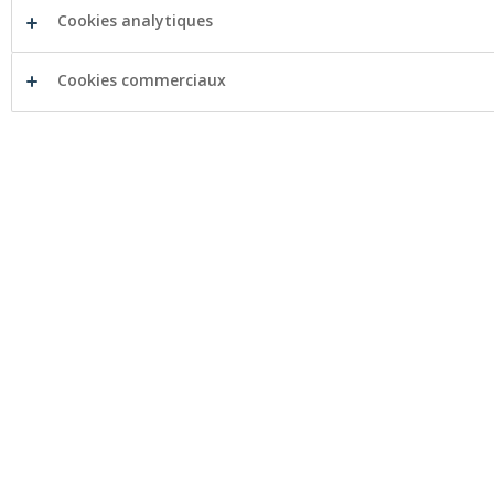
Cookies analytiques
XS2043016547
Cookies commerciaux
Modalités du produit
Brochure
Final Terms
Prospectus de base
Résumé
Suppléments au Prospectus de base
Document d’informations clés