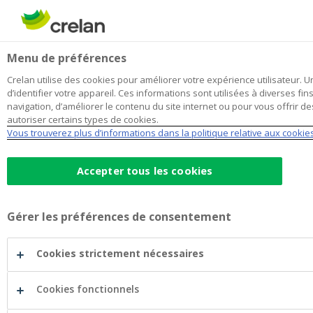
Skip
to
Rechercher
Me
Se
main
connecter
Home
Société Générale (FR) Airbag Silver Age
Menu de préférences
content
Société Générale (FR) Airbag Silver
Crelan utilise des cookies pour améliorer votre expérience utilisateur. Un
d’identifier votre appareil. Ces informations sont utilisées à diverses fin
Age
navigation, d’améliorer le contenu du site internet ou pour vous offrir 
autoriser certains types de cookies.
Vous trouverez plus d’informations dans la politique relative aux cookie
Communication à
Accepter tous les cookies
caractère promotionnel
Gérer les préférences de consentement
Cookies strictement nécessaires
Cookies fonctionnels