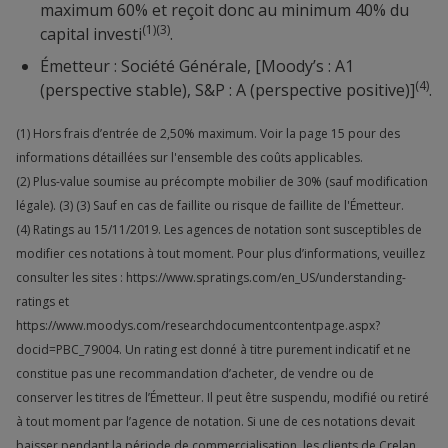
maximum 60% et reçoit donc au minimum 40% du
(1)(3)
capital investi
.
Émetteur : Société Générale, [Moody’s : A1
(4)
(perspective stable), S&P : A (perspective positive)]
.
(1) Hors frais d’entrée de 2,50% maximum. Voir la page 15 pour des
informations détaillées sur l'ensemble des coûts applicables.
(2) Plus-value soumise au précompte mobilier de 30% (sauf modification
légale). (3) (3) Sauf en cas de faillite ou risque de faillite de l'Émetteur.
(4) Ratings au 15/11/2019. Les agences de notation sont susceptibles de
modifier ces notations à tout moment. Pour plus d’informations, veuillez
consulter les sites : https://www.spratings.com/en_US/understanding-
ratings et
https://www.moodys.com/researchdocumentcontentpage.aspx?
docid=PBC_79004. Un rating est donné à titre purement indicatif et ne
constitue pas une recommandation d’acheter, de vendre ou de
conserver les titres de l’Émetteur. Il peut être suspendu, modifié ou retiré
à tout moment par l’agence de notation. Si une de ces notations devait
baisser pendant la période de commercialisation, les clients de Crelan