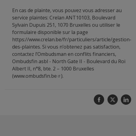
En cas de plainte, vous pouvez vous adresser au
service plaintes: Crelan ANT10103, Boulevard
Sylvain Dupuis 251, 1070 Bruxelles ou utiliser le
formulaire disponible sur la page
https://www.crelan.be/fr/particuliers/article/gestion-
des-plaintes
. Si vous n’obtenez pas satisfaction,
contactez l’Ombudsman en conflits financiers,
Ombudsfin asbl - North Gate II - Boulevard du Roi
Albert II, n°8, bte. 2 – 1000 Bruxelles
(
www.ombudsfin.be
).
Facebook
Twitter
Li