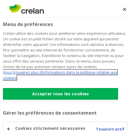
Skip
to
Rechercher
Me
Se
main
connecter
Home
Blog
Ce que coûtent des vacances en voiture en 2022
Auto
Menu de préférences
content
Crelan utilise des cookies pour améliorer votre expérience utilisateur.
Ce que coûtent des vacances en
Un cookie est un petit fichier stocké sur votre appareil qui permet
d’identifier votre appareil. Ces informations sont utilisées à diverses
voiture en 2022
fins: permettre au site internet de fonctionner correctement, de
faciliter la navigation, d’améliorer le contenu du site internet ou pour
vous offrir des services pertinents. Dans ce menu, vous pouvez
choisir de ne pas autoriser certains types de cookies.
08 juillet 2022
5 minutes de temps de lecture
Vous trouverez plus d’informations dans la politique relative aux
cookies
Cette année encore, les vacances en voiture
sont le grand favori de l’été. Mais qu’en sera
Accepter tous les cookies
le coût, maintenant que les prix du carburant
atteignent des sommets ? Nous mettons le
Gérer les préférences de consentement
cap sur trois destinations européennes et
faisons le calcul pour vous !
Cookies strictement nécessaires
Toujours actif