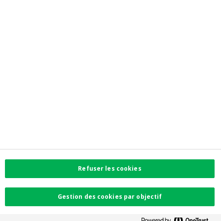
Newsroom
Contactez-nous
Trouvez l'agence la plus proche
Contact
Plaintes
Facebook
Instagram
LinkedIn
Twitter
Refuser les cookies
Card Stop 078 170
170
Gestion des cookies par objectif