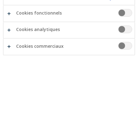
Tous les signaux confirment la tendance :
après les
Cookies fonctionnels
années Covid et les vacances chez soi, les Belges
repartent massivement en vacances
. Et de
Cookies analytiques
préférence en voiture, d’autant plus que les
compagnies aériennes battent de l’aile et que les prix
Cookies commerciaux
des voitures de location décollent.
Alors, plutôt y aller en voiture ? Oui, mais avec les prix
historiquement élevés du carburant, il vaut mieux
calculer à l’avance à combien se monteront vos
vacances en voiture. Après quoi, on peut chiffrer son
budget voyage en connaissance de cause.
Vacances en voiture : 3
destinations
Nous testé trois scénarios et calculé à combien