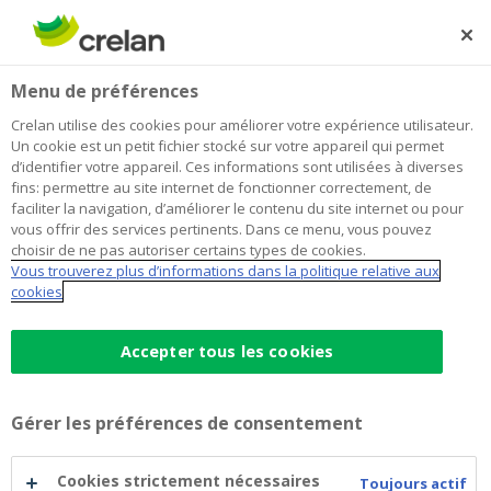
Skip
to
Rechercher
Me
Se
main
connecter
Menu de préférences
content
Crelan utilise des cookies pour améliorer votre expérience utilisateur.
Un cookie est un petit fichier stocké sur votre appareil qui permet
d’identifier votre appareil. Ces informations sont utilisées à diverses
fins: permettre au site internet de fonctionner correctement, de
faciliter la navigation, d’améliorer le contenu du site internet ou pour
vous offrir des services pertinents. Dans ce menu, vous pouvez
choisir de ne pas autoriser certains types de cookies.
Vous trouverez plus d’informations dans la politique relative aux
Comparez les comptes à vue
cookies
Comparez
Accepter tous les cookies
Recevoir et verser facilement de l’argent
les
Ouvrir un compte commun avec votre
partenaire
Gérer les préférences de consentement
comptes
Gérer, en tant que parents, le compte de vos
enfants
Cookies strictement nécessaires
Toujours actif