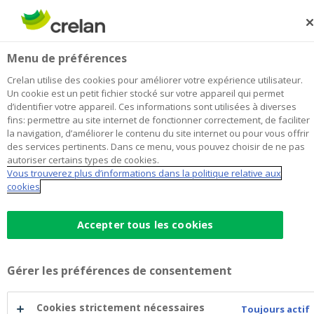
Skip
to
Rechercher
Me
Se
main
connecter
ABS Aubel
Menu de préférences
content
Je choisis
cette agence
l'agence
Afficher toutes les agences
Crelan utilise des cookies pour améliorer votre expérience utilisateur.
ABS
Un cookie est un petit fichier stocké sur votre appareil qui permet
Office & Distributeur de billets
Ouvre lundi à 09:00
d’identifier votre appareil. Ces informations sont utilisées à diverses
Aubel
fins: permettre au site internet de fonctionner correctement, de faciliter
la navigation, d’améliorer le contenu du site internet ou pour vous offrir
des services pertinents. Dans ce menu, vous pouvez choisir de ne pas
Données de contact
autoriser certains types de cookies.
Vous trouverez plus d’informations dans la politique relative aux
Office & Distributeur de billets
cookies
Rue de Battice 108
4880
AUBEL
Itinéraire
vers
Accepter tous les cookies
l'agence
+32
87/686194
ABS
aubel@crelan.be
Aubel
Gérer les préférences de consentement
Prendre rendez-vous
à
l'agence
ABS
Cookies strictement nécessaires
Distributeur de billets
Toujours actif