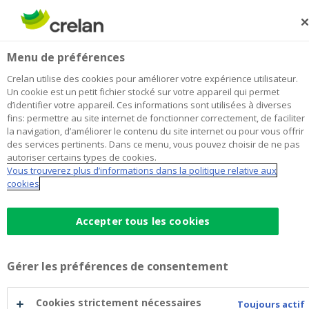
Skip
to
Rechercher
Me
Se
main
connecter
Alliet & Duyck
Menu de préférences
content
Je choisis
cette agence
l'agence
Afficher toutes les agences
Crelan utilise des cookies pour améliorer votre expérience utilisateur.
Alliet
Un cookie est un petit fichier stocké sur votre appareil qui permet
Office & Distributeur de billets
Ouvre lundi à 09:00
d’identifier votre appareil. Ces informations sont utilisées à diverses
&
fins: permettre au site internet de fonctionner correctement, de faciliter
Mardi – et jeudi après-midi, pas joignable par
Duyck
la navigation, d’améliorer le contenu du site internet ou pour vous offrir
téléphone.
des services pertinents. Dans ce menu, vous pouvez choisir de ne pas
autoriser certains types de cookies.
Vous trouverez plus d’informations dans la politique relative aux
cookies
Données de contact
Office & Distributeur de billets
Accepter tous les cookies
Tieltsestraat 12
8851
Koolskamp
Itinéraire
vers
l'agence
+32
51/745993
Gérer les préférences de consentement
Alliet
ardooie@crelan.be
&
Duyck
Cookies strictement nécessaires
Toujours actif
Prendre rendez-vous
à