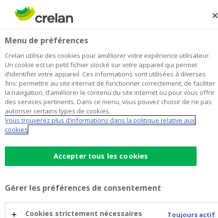
Skip
to
Rechercher
Me
Se
main
connecter
Baeten, Broekmans & Partners
Menu de préférences
content
Je choisis
cette agence
l'agence
Afficher toutes les agences
Crelan utilise des cookies pour améliorer votre expérience utilisateur.
Baeten,
Un cookie est un petit fichier stocké sur votre appareil qui permet
Office & Distributeur de billets
Ouvert
d’identifier votre appareil. Ces informations sont utilisées à diverses
Broekmans
fins: permettre au site internet de fonctionner correctement, de faciliter
&
la navigation, d’améliorer le contenu du site internet ou pour vous offrir
Partners
des services pertinents. Dans ce menu, vous pouvez choisir de ne pas
Données de contact
autoriser certains types de cookies.
Vous trouverez plus d’informations dans la politique relative aux
Office & Distributeur de billets
cookies
Heerstraat 3
3910
Pelt
Itinéraire
vers
Accepter tous les cookies
l'agence
+32
11/648572
Baeten,
pelt@crelan.be
Broekmans
Gérer les préférences de consentement
&
Prendre rendez-vous
à
Partners
l'agence
Baeten,
Cookies strictement nécessaires
Distributeur de billets
Toujours actif