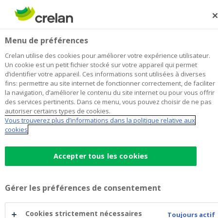
Skip
to
Rechercher
Me
Se
main
connecter
Beau4 Finance Nieuwpoort
Menu de préférences
content
Je choisis
cette agence
l'agence
Afficher toutes les agences
Crelan utilise des cookies pour améliorer votre expérience utilisateur.
Beau4
Un cookie est un petit fichier stocké sur votre appareil qui permet
Office & Distributeur de billets
Ouvre lundi à 09:00
d’identifier votre appareil. Ces informations sont utilisées à diverses
Finance
fins: permettre au site internet de fonctionner correctement, de faciliter
Nieuwpoort
la navigation, d’améliorer le contenu du site internet ou pour vous offrir
des services pertinents. Dans ce menu, vous pouvez choisir de ne pas
Données de contact
autoriser certains types de cookies.
Vous trouverez plus d’informations dans la politique relative aux
Office & Distributeur de billets
cookies
Astridlaan 44
8620
Nieuwpoort
Itinéraire
vers
Accepter tous les cookies
l'agence
+32
58/231929
Beau4
nieuwpoort@crelan.be
Finance
Gérer les préférences de consentement
Nieuwpoort
Prendre rendez-vous
à
l'agence
Beau4
Cookies strictement nécessaires
Distributeur de billets
Toujours actif