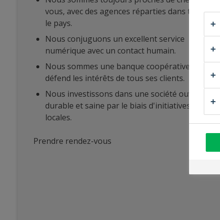
vous, avec des agences réparties dans tout
le pays.
Nous conjuguons un excellent service
numérique avec un contact humain.
Nous sommes une banque coopérative qui
défend les intérêts de tous ses clients.
Nous investissons dans une société ouverte,
durable et saine par le biais d'initiatives
locales.
Prendre rendez-vous
à
l'agence
Credinvest