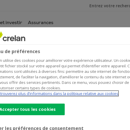
Je cherche
et investir
Assurances
u de préférences
n utilise des cookies pour améliorer votre expérience utilisateur. Un cooki
tit fichier stocké sur votre appareil qui permet d’identifier votre appareil. 
mations sont utilisées à diverses fins: permettre au site internet de foncti
ctement, de faciliter la navigation, d’améliorer le contenu du site internet o
Données de contact
Dis
vous offrir des services pertinents. Dans ce menu, vous pouvez choisir de
utoriser certains types de cookies.
En
Office & Distributeur de billets
trouverez plus d’informations dans la politique relative aux cookies
Lepelstraat 37
2290
VORSELAAR
Itinéraire
vers
Accepter tous les cookies
l'agence
+32
14/511962
Credinvest
vorselaar.lepelstraat@crelan.be
er les préférences de consentement