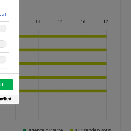
ctif
13
14
15
16
17
if
agence ouverte
sur rendez-vous