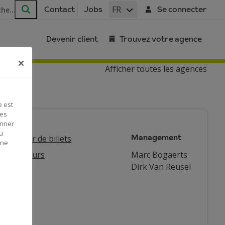
FR
Contact
Jobs
Se connecter
Rechercher
Devenir client
Trouvez votre agence
Afficher toutes les agences
e est
Ces
onner
u
Management
tributeur de billets
 ne
trepreneurs
Marc Bogaerts
Dirk Van Reusel