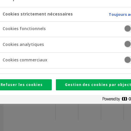
Heures d’ouverture
Cookies strictement nécessaires
Toujours a
09
10
11
12
Cookies fonctionnels
Lundi
Cookies analytiques
Mardi
Cookies commerciaux
Mercredi
Jeudi
Refuser les cookies
Gestion des cookies par object
Vendredi
Samedi