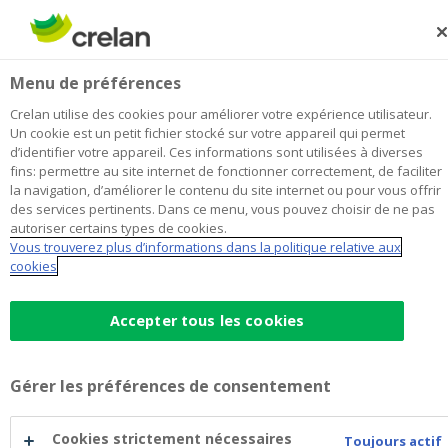
Skip
to
Rechercher
Me
Se
main
connecter
Geert Cauwels Aalter
Menu de préférences
content
Je choisis
cette agence
l'agence
Afficher toutes les agences
Crelan utilise des cookies pour améliorer votre expérience utilisateur.
Geert
Un cookie est un petit fichier stocké sur votre appareil qui permet
Office & Distributeur de billets
Ouvre aujourd'hui à 09:00
d’identifier votre appareil. Ces informations sont utilisées à diverses
Cauwels
fins: permettre au site internet de fonctionner correctement, de faciliter
Aalter
la navigation, d’améliorer le contenu du site internet ou pour vous offrir
des services pertinents. Dans ce menu, vous pouvez choisir de ne pas
Données de contact
autoriser certains types de cookies.
Vous trouverez plus d’informations dans la politique relative aux
Office & Distributeur de billets
cookies
Boomgaardstraat 25
9880
AALTER
Itinéraire
vers
Accepter tous les cookies
l'agence
+32
9/3750066
Geert
aalter.boomgaardstraat@crelan.be
Cauwels
Gérer les préférences de consentement
Aalter
Prendre rendez-vous
à
l'agence
Geert
Cookies strictement nécessaires
Distributeur de billets
Toujours actif