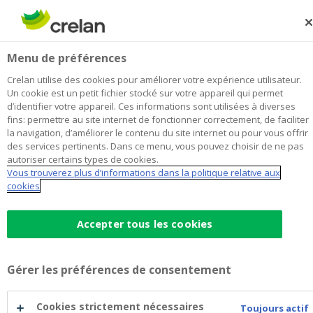
Skip
to
Rechercher
Me
Se
main
connecter
Grepia Deerlijk
Menu de préférences
content
Je choisis
cette agence
l'agence
Afficher toutes les agences
Crelan utilise des cookies pour améliorer votre expérience utilisateur.
Grepia
Un cookie est un petit fichier stocké sur votre appareil qui permet
Office & Distributeur de billets
Ouvert
d’identifier votre appareil. Ces informations sont utilisées à diverses
Deerlijk
fins: permettre au site internet de fonctionner correctement, de faciliter
la navigation, d’améliorer le contenu du site internet ou pour vous offrir
des services pertinents. Dans ce menu, vous pouvez choisir de ne pas
Données de contact
autoriser certains types de cookies.
Vous trouverez plus d’informations dans la politique relative aux
Office & Distributeur de billets
cookies
Stationsstraat 154
8540
Deerlijk
Itinéraire
vers
Accepter tous les cookies
l'agence
+32
56/779447
Grepia
deerlijk@crelan.be
Deerlijk
Gérer les préférences de consentement
Prendre rendez-vous
à
l'agence
Grepia
Cookies strictement nécessaires
Distributeur de billets
Toujours actif