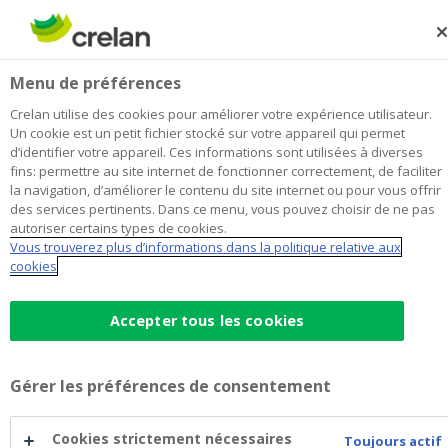
Skip
to
Rechercher
Me
Se
main
connecter
B B & D Finance Dendermonde
Menu de préférences
content
Je choisis
cette agence
l'agence
Afficher toutes les agences
Crelan utilise des cookies pour améliorer votre expérience utilisateur.
B
Un cookie est un petit fichier stocké sur votre appareil qui permet
Office & Distributeur de billets
Ouvre lundi à 09:00
d’identifier votre appareil. Ces informations sont utilisées à diverses
B
fins: permettre au site internet de fonctionner correctement, de faciliter
&
la navigation, d’améliorer le contenu du site internet ou pour vous offrir
D
des services pertinents. Dans ce menu, vous pouvez choisir de ne pas
Finance
Données de contact
autoriser certains types de cookies.
Dendermonde
Vous trouverez plus d’informations dans la politique relative aux
Office & Distributeur de billets
cookies
Vlasmarkt 12A
9200
Dendermonde
Itinéraire
vers
Accepter tous les cookies
l'agence
+32
52/219556
B
dendermonde.vlasmarkt@crelan.be
B
Gérer les préférences de consentement
&
Prendre rendez-vous
à
D
l'agence
Finance
B
Cookies strictement nécessaires
Distributeur de billets
Toujours actif
Dendermonde