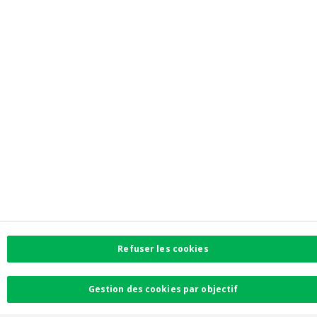
Trouvez l'agence la plus proche
Contact
Plaintes
Facebook
Instagram
LinkedIn
Twitter
Card Stop 078 170
170
Refuser les cookies
Gestion des cookies par objectif