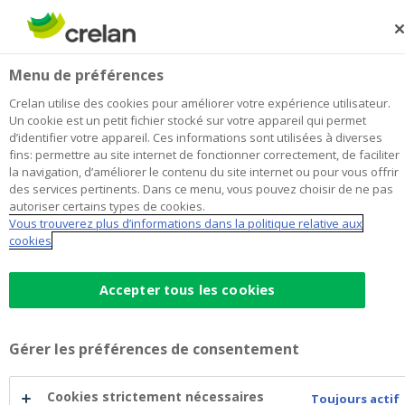
Skip
to
Rechercher
Me
Se
main
connecter
Ichtegem
Menu de préférences
content
Je choisis
cette agence
l'agence
Afficher toutes les agences
Crelan utilise des cookies pour améliorer votre expérience utilisateur.
Ichtegem
Un cookie est un petit fichier stocké sur votre appareil qui permet
Office & Distributeur de
Ouvert sur rendez-vous aujourd'hui
d’identifier votre appareil. Ces informations sont utilisées à diverses
à 09:00
billets
fins: permettre au site internet de fonctionner correctement, de faciliter
la navigation, d’améliorer le contenu du site internet ou pour vous offrir
En juillet et août + pendant les longs weekends :
des services pertinents. Dans ce menu, vous pouvez choisir de ne pas
fermé le samedi.
autoriser certains types de cookies.
Vous trouverez plus d’informations dans la politique relative aux
Contactez-nous pour un rendez-vous en dehors
cookies
des heures de bureau !
Accepter tous les cookies
Données de contact
Gérer les préférences de consentement
Office & Distributeur de billets
Oostendesteenweg 17
8480
Ichtegem
Cookies strictement nécessaires
Toujours actif
Itinéraire
vers