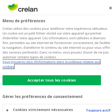
Skip
to
Rechercher
Me
Se
main
connecter
Insufin
Menu de préférences
content
Je choisis
cette agence
l'agence
Afficher toutes les agences
Crelan utilise des cookies pour améliorer votre expérience utilisateur.
Insufin
Un cookie est un petit fichier stocké sur votre appareil qui permet
Office & Distributeur de billets
Ouvert
d’identifier votre appareil. Ces informations sont utilisées à diverses
fins: permettre au site internet de fonctionner correctement, de faciliter
En dehors de ces heures, il est toujours possible de
la navigation, d’améliorer le contenu du site internet ou pour vous offrir
prendre rendez-vous
.
des services pertinents. Dans ce menu, vous pouvez choisir de ne pas
autoriser certains types de cookies.
Vous trouverez plus d’informations dans la politique relative aux
cookies
Données de contact
Office & Distributeur de billets
Accepter tous les cookies
Stationstraat 61
8700
Tielt
Itinéraire
vers
l'agence
+32
51/408061
Gérer les préférences de consentement
Insufin
tielt.stationstraat@crelan.be
Cookies strictement nécessaires
Toujours actif
Prendre rendez-vous
à