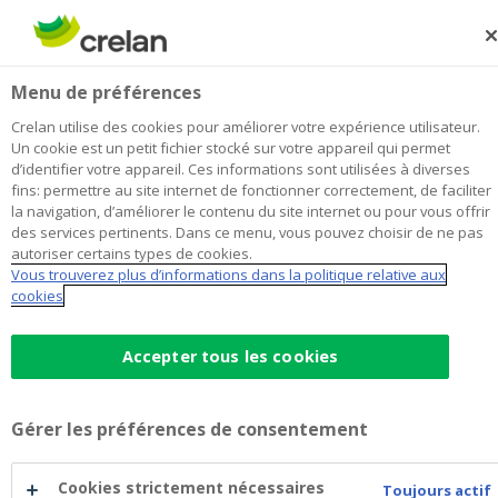
Skip
to
Rechercher
Me
Se
main
connecter
Leiebaken
Menu de préférences
content
Je choisis
cette agence
l'agence
Afficher toutes les agences
Crelan utilise des cookies pour améliorer votre expérience utilisateur.
Leiebaken
Un cookie est un petit fichier stocké sur votre appareil qui permet
Office & Distributeur de billets
Ouvre mardi à 09:00
d’identifier votre appareil. Ces informations sont utilisées à diverses
fins: permettre au site internet de fonctionner correctement, de faciliter
Rendez-vous possible en dehors des heures
la navigation, d’améliorer le contenu du site internet ou pour vous offrir
d'ouverture.
des services pertinents. Dans ce menu, vous pouvez choisir de ne pas
autoriser certains types de cookies.
Vous trouverez plus d’informations dans la politique relative aux
cookies
Données de contact
Office & Distributeur de billets
Accepter tous les cookies
Staatsbaan 129
9870
ZULTE
Itinéraire
vers
l'agence
+32
9/2202401
Gérer les préférences de consentement
Leiebaken
zulte@crelan.be
Cookies strictement nécessaires
Toujours actif
Prendre rendez-vous
à