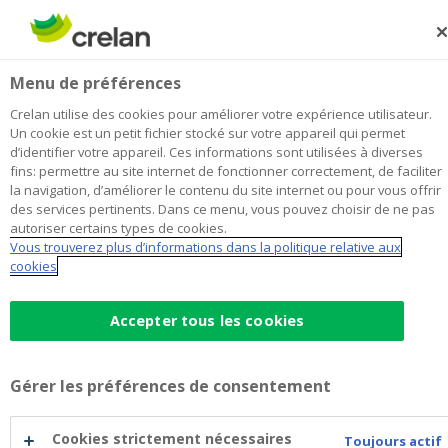
Skip
to
Rechercher
Me
Se
main
connecter
Timmerman, Anthierens &
Menu de préférences
content
Bonnaerens
Crelan utilise des cookies pour améliorer votre expérience utilisateur.
Un cookie est un petit fichier stocké sur votre appareil qui permet
Je choisis
cette agence
l'agence
Afficher toutes les agences
d’identifier votre appareil. Ces informations sont utilisées à diverses
Timmerman,
fins: permettre au site internet de fonctionner correctement, de faciliter
Office & Distributeur de billets
Ouvre lundi à 09:00
Anthierens
la navigation, d’améliorer le contenu du site internet ou pour vous offrir
des services pertinents. Dans ce menu, vous pouvez choisir de ne pas
&
autoriser certains types de cookies.
Bonnaerens
Vous trouverez plus d’informations dans la politique relative aux
Données de contact
cookies
Office & Distributeur de billets
Vissersstraat 48
8340
MOERKERKE
Accepter tous les cookies
Itinéraire
vers
l'agence
+32
50/500656
Timmerman,
Gérer les préférences de consentement
moerkerke@crelan.be
Anthierens
&
Prendre rendez-vous
à
Cookies strictement nécessaires
Toujours actif
Bonnaerens