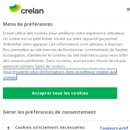
Skip
to
Rechercher
Me
Se
main
connecter
Vahodi Fin. Services Gent
Menu de préférences
content
Je choisis
cette agence
l'agence
Afficher toutes les agences
Crelan utilise des cookies pour améliorer votre expérience utilisateur.
Vahodi
Un cookie est un petit fichier stocké sur votre appareil qui permet
Office
Ouvert sur rendez-vous aujourd'hui à 09:00
d’identifier votre appareil. Ces informations sont utilisées à diverses
Fin.
fins: permettre au site internet de fonctionner correctement, de faciliter
Services
la navigation, d’améliorer le contenu du site internet ou pour vous offrir
Gent
des services pertinents. Dans ce menu, vous pouvez choisir de ne pas
Données de contact
autoriser certains types de cookies.
Vous trouverez plus d’informations dans la politique relative aux
Office
cookies
Dampoortstraat 14
9000
GENT
Itinéraire
vers
Accepter tous les cookies
l'agence
+32
9/2230213
Vahodi
gent.dampoort@crelan.be
Fin.
Gérer les préférences de consentement
Services
Prendre rendez-vous
à
Gent
l'agence
Vahodi
Cookies strictement nécessaires
Agriculteurs
Toujours actif