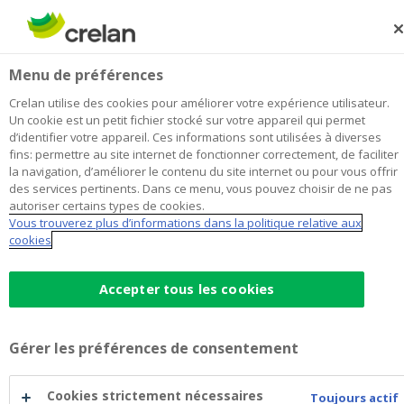
Skip
to
Rechercher
Me
Se
main
connecter
Van Bruwaene - Vervaet
Menu de préférences
content
Je choisis
cette agence
l'agence
Afficher toutes les agences
Crelan utilise des cookies pour améliorer votre expérience utilisateur.
Van
Un cookie est un petit fichier stocké sur votre appareil qui permet
Office & Distributeur de billets
Ouvre lundi à 09:00
d’identifier votre appareil. Ces informations sont utilisées à diverses
Bruwaene
fins: permettre au site internet de fonctionner correctement, de faciliter
-
la navigation, d’améliorer le contenu du site internet ou pour vous offrir
Vervaet
des services pertinents. Dans ce menu, vous pouvez choisir de ne pas
Données de contact
autoriser certains types de cookies.
Vous trouverez plus d’informations dans la politique relative aux
Office & Distributeur de billets
cookies
Minneplein 14
8900
Ieper
Itinéraire
vers
Accepter tous les cookies
l'agence
+32
57/360655
Van
ieper.minneplein@crelan.be
Bruwaene
Gérer les préférences de consentement
-
Prendre rendez-vous
à
Vervaet
l'agence
Van
Cookies strictement nécessaires
Distributeur de billets
Toujours actif