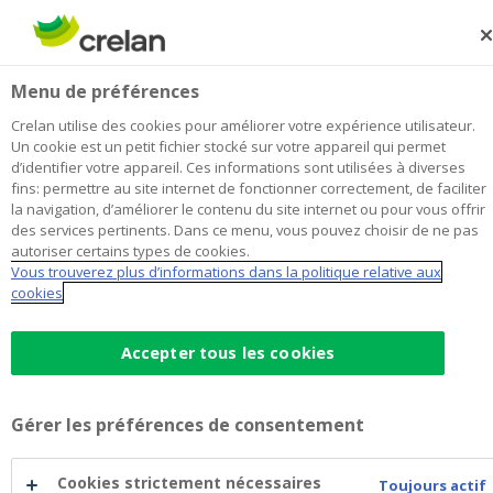
Skip
to
Rechercher
Me
Se
main
connecter
Verzafin
Menu de préférences
content
Je choisis
cette agence
l'agence
Afficher toutes les agences
Crelan utilise des cookies pour améliorer votre expérience utilisateur.
Verzafin
Un cookie est un petit fichier stocké sur votre appareil qui permet
Office
Ouvre lundi à 09:00
d’identifier votre appareil. Ces informations sont utilisées à diverses
fins: permettre au site internet de fonctionner correctement, de faciliter
la navigation, d’améliorer le contenu du site internet ou pour vous offrir
des services pertinents. Dans ce menu, vous pouvez choisir de ne pas
Données de contact
autoriser certains types de cookies.
Vous trouverez plus d’informations dans la politique relative aux
Office
cookies
Hingenesteenweg 29
2880
BORNEM
Itinéraire
vers
Accepter tous les cookies
l'agence
+32
3/8896630
Verzafin
bornem@crelan.be
Gérer les préférences de consentement
Prendre rendez-vous
à
l'agence
Verzafin
Cookies strictement nécessaires
Entrepreneurs
Toujours actif