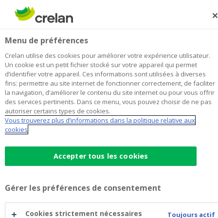
Skip
to
Rechercher
Me
Se
main
connecter
Finura Meulebeke
Menu de préférences
content
Je choisis
cette agence
l'agence
Afficher toutes les agences
Crelan utilise des cookies pour améliorer votre expérience utilisateur.
Finura
Un cookie est un petit fichier stocké sur votre appareil qui permet
Office & Distributeur de billets
Ouvert sur rendez-vous
d’identifier votre appareil. Ces informations sont utilisées à diverses
Meulebeke
fins: permettre au site internet de fonctionner correctement, de faciliter
la navigation, d’améliorer le contenu du site internet ou pour vous offrir
des services pertinents. Dans ce menu, vous pouvez choisir de ne pas
Données de contact
autoriser certains types de cookies.
Vous trouverez plus d’informations dans la politique relative aux
Office & Distributeur de billets
cookies
Tieltstraat 13A
8760
MEULEBEKE
Itinéraire
vers
Accepter tous les cookies
l'agence
+32
51/487128
Finura
meulebeke@crelan.be
Meulebeke
Gérer les préférences de consentement
Prendre rendez-vous
à
l'agence
Finura
Cookies strictement nécessaires
Distributeur de billets
Toujours actif