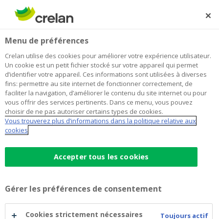
Skip
to
Rechercher
Me
Se
main
connecter
Menu de préférences
content
Crelan utilise des cookies pour améliorer votre expérience utilisateur.
Un cookie est un petit fichier stocké sur votre appareil qui permet
d’identifier votre appareil. Ces informations sont utilisées à diverses
fins: permettre au site internet de fonctionner correctement, de
faciliter la navigation, d’améliorer le contenu du site internet ou pour
vous offrir des services pertinents. Dans ce menu, vous pouvez
choisir de ne pas autoriser certains types de cookies.
Vous trouverez plus d’informations dans la politique relative aux
cookies
Merci pour votre demande !
Accepter tous les cookies
Vous recevrez un e-mail contenant votre guide
dans quelques minutes.
Gérer les préférences de consentement
Vous aimez l'audio en plus du texte ?
Cookies strictement nécessaires
Toujours actif