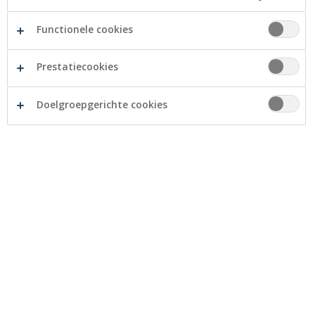
2025
Functionele cookies
KPI PSD2 Crelan Mobile Q4
KPI PSD2 myCrelan Q4
Prestatiecookies
KPI PSD2 Dedicated Interface Q4
KPI PSD2 Crelan Mobile Q3
Doelgroepgerichte cookies
KPI PSD2 myCrelan Q3
KPI PSD2 Dedicated Interface Q3
KPI PSD2 Crelan Mobile Q2
KPI PSD2 myCrelan Q2
KPI PSD2 Dedicated Interface Q2
KPI PSD2 Crelan Mobile Q1
KPI PSD2 myCrelan Q1
KPI PSD2 Dedicated Interface Q1