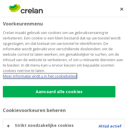
Skip
to
Zoeken
Me
Aanmelden
main
Home
Statistics
Voorkeurenmenu
content
Statistics
Crelan maakt gebruik van cookies om uw gebruikservaring te
verbeteren. Een cookie is een klein bestand dat op uw toestel wordt
opgeslagen, en dat toelaat om uw toestel te identificeren. De
informatie wordt gebruikt voor verschillende doeleinden: om de
2026
website correct te laten werken, om gemakkelijker te surfen, om de
inhoud van de website te verbeteren, of om u relevante diensten aan
te bieden. In dit menu kan u ervoor kiezen om bepaalde soorten
KPI PSD2 Crelan Mobile Q2
cookies niet toe te laten.
KPI PSD2 myCrelan Q2
Meer informatie vindt u in het cookiebeleid
KPI PSD2 Dedicaced interface Q2
Aanvaard alle cookies
KPI PSD2 Crelan Mobile Q1
KPI PSD2 myCrelan Q1
Cookievoorkeuren beheren
KPI PSD2 Dedicaced interface Q1
Strikt noodzakelijke cookies
Altijd actief