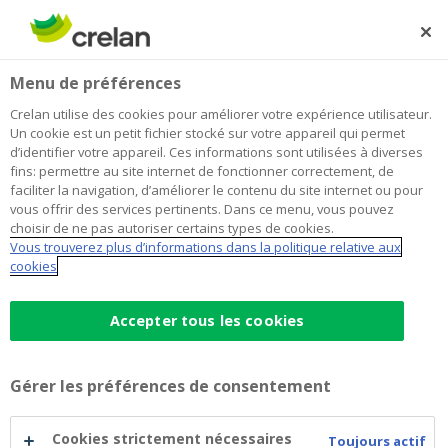
Skip
to
Rechercher
Me
Se
main
connecter
Home
Signature électronique de documents
Menu de préférences
content
Signature électronique de
Crelan utilise des cookies pour améliorer votre expérience utilisateur.
Un cookie est un petit fichier stocké sur votre appareil qui permet
documents
d’identifier votre appareil. Ces informations sont utilisées à diverses
fins: permettre au site internet de fonctionner correctement, de
faciliter la navigation, d’améliorer le contenu du site internet ou pour
vous offrir des services pertinents. Dans ce menu, vous pouvez
Vous pouvez désormais signer certains documents
choisir de ne pas autoriser certains types de cookies.
électroniquement dans myCrelan et dans l’app Crelan
Vous trouverez plus d’informations dans la politique relative aux
Mobile. Pour l’instant, cette fonctionnalité concerne
cookies
uniquement quelques types de documents, mais
d’autres seront ajoutés progressivement.
Accepter tous les cookies
Comment cela fonctionne-t-il ?
Gérer les préférences de consentement
Votre agent pourra envoyer certains documents
dans l’inbox de l’ app Crelan Mobile ou de
Cookies strictement nécessaires
Toujours actif