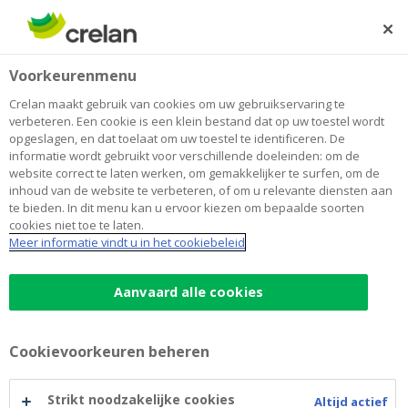
Skip
to
Zoeken
Me
Aanmelden
main
Home
Financial Information
Voorkeurenmenu
content
Financial Information
Crelan maakt gebruik van cookies om uw gebruikservaring te
verbeteren. Een cookie is een klein bestand dat op uw toestel wordt
opgeslagen, en dat toelaat om uw toestel te identificeren. De
informatie wordt gebruikt voor verschillende doeleinden: om de
Investor Presentation (Non
website correct te laten werken, om gemakkelijker te surfen, om de
inhoud van de website te verbeteren, of om u relevante diensten aan
Deal related)
te bieden. In dit menu kan u ervoor kiezen om bepaalde soorten
cookies niet toe te laten.
Meer informatie vindt u in het cookiebeleid
09/03/2026 - Credit Update - FY2025 (EN)
(pdf)
Aanvaard alle cookies
28/08/2025 - Non deal roadshow Investor
Presentation 1H2025 (EN)
(pdf)
28/08/2025 - Credit Update – 1H2025 (EN)
(pdf)
Cookievoorkeuren beheren
21/05/2025 – Strategic Partnership Investor
Presentation (EN)
(pdf)
Strikt noodzakelijke cookies
Altijd actief