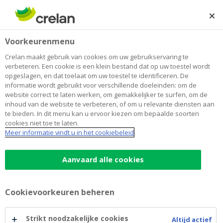
Skip
to
Zoeken
Me
Aanmelden
main
Home
Notarissen
Voorkeurenmenu
content
Notarissen
Crelan maakt gebruik van cookies om uw gebruikservaring te
verbeteren. Een cookie is een klein bestand dat op uw toestel wordt
opgeslagen, en dat toelaat om uw toestel te identificeren. De
informatie wordt gebruikt voor verschillende doeleinden: om de
U kunt hieronder de
modelcontracten
voor de
website correct te laten werken, om gemakkelijker te surfen, om de
vestiging van nieuwe hypothecaire waarborgen of
inhoud van de website te verbeteren, of om u relevante diensten aan
wijziging van bestaande hypothecaire waarborgen
te bieden. In dit menu kan u ervoor kiezen om bepaalde soorten
cookies niet toe te laten.
terugvinden voor Crelan, Crelanco en AXA Bank
Meer informatie vindt u in het cookiebeleid
Belgium:
Aanvaard alle cookies
Kredieten voor privédoeleinden
Kredieten voor beroepsdoeleinden
Cookievoorkeuren beheren
Algemene info
(privé- en beroepsdoeleinden)
Strikt noodzakelijke cookies
Altijd actief